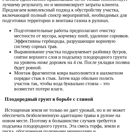
лучшему результату, но и минимизирует затраты клиента.
Предлагаем комплексный подход к обустройству участка,
включающий полный спектр мероприятий, необходимых для
подготовки территории и монтажа газона в рулонах.
Подготовительные работы предполагают очистку
местности от мусора, корчевку пней, удаление сорняков.
Эффективны гербициды, разрушающие корневую
систему сорных трав.
Выравнивание участка подразумевает разбивку бугров,
снятие верхнего слоя и подсыпку плодородного грунта
на уровень ниже дорожек на 4 см. После укладки поляна
будет ровной.
Монтаж фрагментов ковра выполняется в шахматном
порядке стык в стык. Затем надо обильно полить
участок так, чтобы вода буквально стояла – это
возместит потери влаги.
Плодородный грунт в борьбе с глиной
Истощенная земля не только не дает урожай, но и не может
обеспечить безболезненную адаптацию травы в рулоне на
новом месте. Поэтому в большинстве случаев требуется
подсыпка плодородного грунта. Эта смесь торфа, земли и
песка, обогащенная полезными минералами и