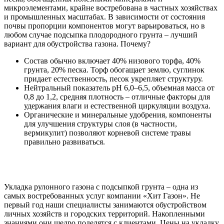
микроэлементами, крайне востребована в частных хозяйствах
и промышленных масштабах. В зависимости от состояния
почвы пропорции компонентов могут варьироваться, но в
любом случае подсыпка плодородного грунта – лучший
вариант для обустройства газона. Почему?
Состав обычно включает 40% низового торфа, 40%
грунта, 20% песка. Торф обогащает землю, суглинок
придает естественность, песок укрепляет структуру.
Нейтральный показатель pH 6,0–6,5, объемная масса от
0,8 до 1,2, средняя плотность – отличные факторы для
удержания влаги и естественной циркуляции воздуха.
Органические и минеральные удобрения, компоненты
для улучшения структуры слоя (в частности,
вермикулит) позволяют корневой системе травы
правильно развиваться.
Укладка рулонного газона с подсыпкой грунта – одна из
самых востребованных услуг компании «Хит Газон». Не
первый год наши специалисты занимаются обустройством
личных хозяйств и городских территорий. Накопленными
знаниями они щедро поделятся с клиентами. Цены на укладку