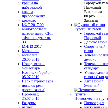
крыша на
Городской газо
набережной
Парковый
крыша
В наличии
преоброженка
80
руб.
крюково
Заказать
КФС 2017.09
Малоярославец,
Рулонный газон
д.Терентьево, СНТ
Городской газо
_Факел_, участок
Парковый
33
Делюкс газон
МНПЗ 2017
Спортивный
Мозжинка
газон
Монолит
Теневыносли
26.06.2019
делюкс
Новодевичий
Теневыносли
монастырь
стандарт
Ногинский район
Универсальн
05.07.2019
газон / Станда
Парк патриот Тула
Хит газон /
поселок река
Элитный
(посев газона)
Променад
25.07.2019
Почвосмеси и грун
Раздоры
Почвогрунт
расвет
Растительный