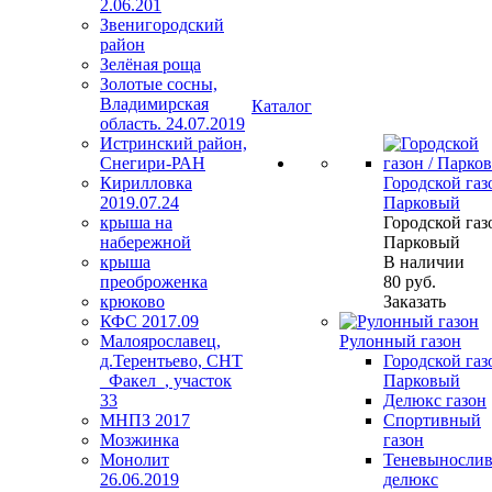
2.06.201
Звенигородский
район
Зелёная роща
Золотые сосны,
Владимирская
Каталог
область. 24.07.2019
Истринский район,
Снегири-РАН
Кирилловка
Городской газо
2019.07.24
Парковый
крыша на
Городской газо
набережной
Парковый
крыша
В наличии
преоброженка
80
руб.
крюково
Заказать
КФС 2017.09
Малоярославец,
Рулонный газон
д.Терентьево, СНТ
Городской газо
_Факел_, участок
Парковый
33
Делюкс газон
МНПЗ 2017
Спортивный
Мозжинка
газон
Монолит
Теневыносли
26.06.2019
делюкс