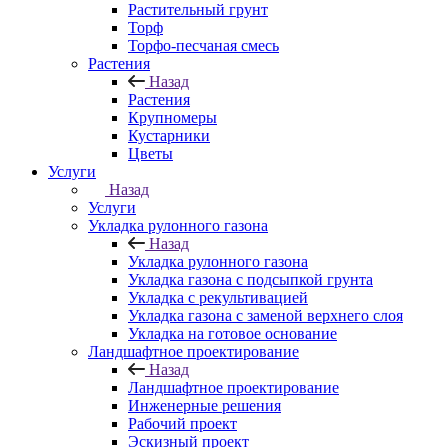
Растительный грунт
Торф
Торфо-песчаная смесь
Растения
Назад
Растения
Крупномеры
Кустарники
Цветы
Услуги
Назад
Услуги
Укладка рулонного газона
Назад
Укладка рулонного газона
Укладка газона с подсыпкой грунта
Укладка с рекультивацией
Укладка газона с заменой верхнего слоя
Укладка на готовое основание
Ландшафтное проектирование
Назад
Ландшафтное проектирование
Инженерные решения
Рабочий проект
Эскизный проект