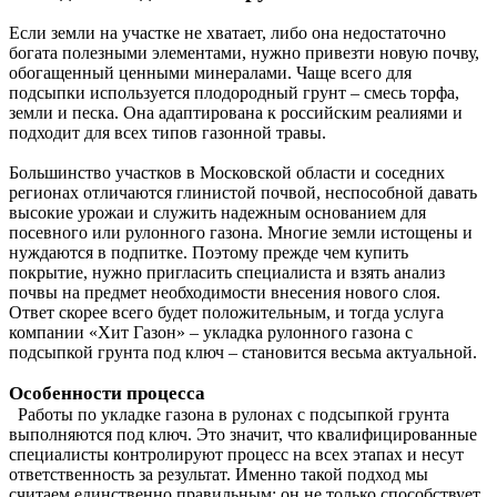
Если земли на участке не хватает, либо она недостаточно
богата полезными элементами, нужно привезти новую почву,
обогащенный ценными минералами. Чаще всего для
подсыпки используется плодородный грунт – смесь торфа,
земли и песка. Она адаптирована к российским реалиями и
подходит для всех типов газонной травы.
Большинство участков в Московской области и соседних
регионах отличаются глинистой почвой, неспособной давать
высокие урожаи и служить надежным основанием для
посевного или рулонного газона. Многие земли истощены и
нуждаются в подпитке. Поэтому прежде чем купить
покрытие, нужно пригласить специалиста и взять анализ
почвы на предмет необходимости внесения нового слоя.
Ответ скорее всего будет положительным, и тогда услуга
компании «Хит Газон» – укладка рулонного газона с
подсыпкой грунта под ключ – становится весьма актуальной.
Особенности процесса
Работы по укладке газона в рулонах с подсыпкой грунта
выполняются под ключ. Это значит, что квалифицированные
специалисты контролируют процесс на всех этапах и несут
ответственность за результат. Именно такой подход мы
считаем единственно правильным: он не только способствует