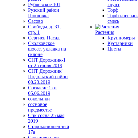
Рублевское 101
грунт
Рузский район
Торф
Покровка
Торфо-песчан
Сасово
смесь
Свободы, д. 31,
стр. 1
Растения
Сергиев Пасад
Крупномеры
Сколковское
Кустарники
шоссе. укладка на
Цветы
склоне
СНТ Дорожник-1
от 25 июля 2019
СНТ Дорожник'
Подольский район
08.23.2019
Согласие 1 от
05.06.2019
сокольнки
сосновое
предместье
Спк сосна 25 мая
2019
Староконюшенный
17а
Суханово парк