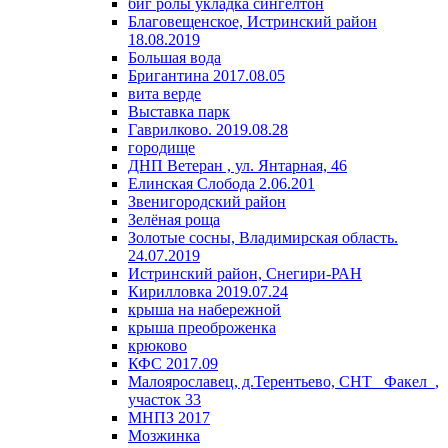
биг ролы укладка сингелтон
Благовещенское, Истринский район
18.08.2019
Большая вода
Бригантина 2017.08.05
вита верде
Выставка парк
Гаврилково. 2019.08.28
городище
ДНП Ветеран , ул. Янтарная, 46
Елинская Слобода 2.06.201
Звенигородский район
Зелёная роща
Золотые сосны, Владимирская область.
24.07.2019
Истринский район, Снегири-РАН
Кирилловка 2019.07.24
крыша на набережной
крыша преоброженка
крюково
КФС 2017.09
Малоярославец, д.Терентьево, СНТ _Факел_,
участок 33
МНПЗ 2017
Мозжинка