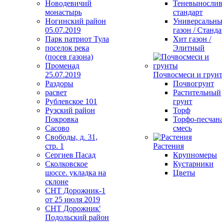
Новодевичий
Теневыносли
монастырь
стандарт
Ногинский район
Универсальн
05.07.2019
газон / Станда
Парк патриот Тула
Хит газон /
поселок река
Элитный
(посев газона)
Променад
25.07.2019
Почвосмеси и грун
Раздоры
Почвогрунт
расвет
Растительный
Рублевское 101
грунт
Рузский район
Торф
Покровка
Торфо-песчан
Сасово
смесь
Свободы, д. 31,
стр. 1
Растения
Сергиев Пасад
Крупномеры
Сколковское
Кустарники
шоссе. укладка на
Цветы
склоне
СНТ Дорожник-1
от 25 июля 2019
СНТ Дорожник'
Подольский район