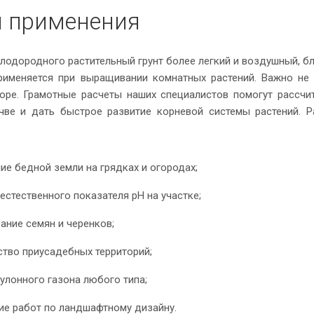
 применения
плодородного растительный грунт более легкий и воздушный, б
применяется при выращивании комнатных растений. Важно не
оре. Грамотные расчеты наших специалистов помогут рассчи
чве и дать быстрое развитие корневой системы растений. Р
е бедной земли на грядках и огородах;
естественного показателя pH на участке;
ание семян и черенков;
ство приусадебных территорий;
улонного газона любого типа;
ие работ по ландшафтному дизайну.