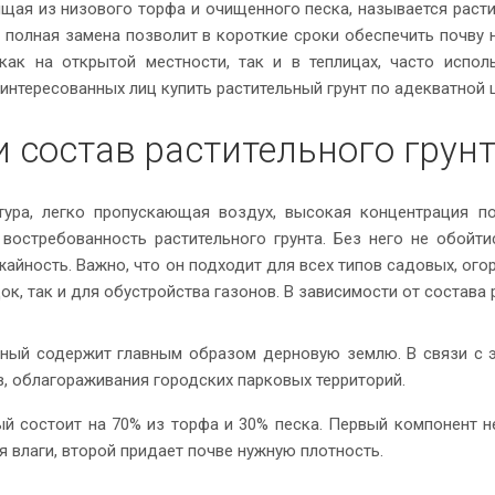
ящая из низового торфа и очищенного песка, называется расти
и полная замена позволит в короткие сроки обеспечить почву
как на открытой местности, так и в теплицах, часто испол
интересованных лиц купить растительный грунт по адекватной 
и состав растительного грун
тура, легко пропускающая воздух, высокая концентрация п
востребованность растительного грунта. Без него не обойти
айность. Важно, что он подходит для всех типов садовых, ого
ок, так и для обустройства газонов. В зависимости от состава 
нный содержит главным образом дерновую землю. В связи с э
, облагораживания городских парковых территорий.
й состоит на 70% из торфа и 30% песка. Первый компонент 
 влаги, второй придает почве нужную плотность.