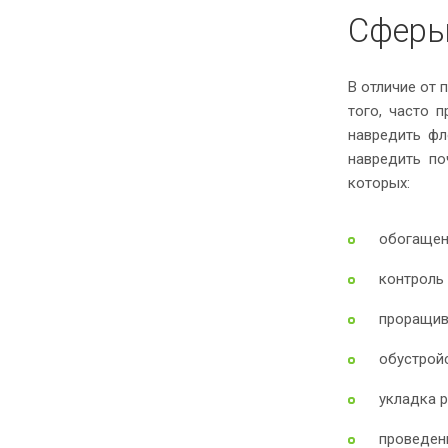
Сферы
В отличие от 
того, часто 
навредить фл
навредить по
которых:
обогащени
контроль 
проращив
обустрой
укладка р
проведен