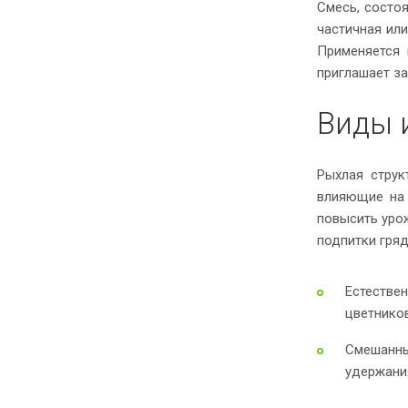
Смесь, состо
частичная ил
Применяется 
приглашает за
Виды 
Рыхлая струк
влияющие на 
повысить урож
подпитки гряд
Естестве
цветников
Смешанны
удержания