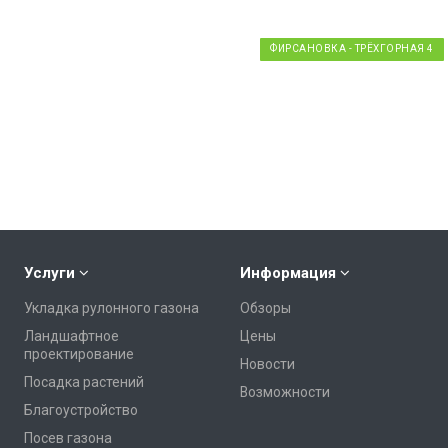
ФИРСАНОВКА - ТРЁХГОРНАЯ 4
Фирсановка -
Трёхгорная 4
Услуги
Информация
Укладка рулонного газона
Обзоры
Ландшафтное
Цены
проектирование
Новости
Посадка растений
Возможности
Благоустройство
Посев газона