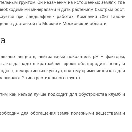
тельным грунтом. Он незаменим на истощенных землях, где
 необходимыми минералами и дать растениям быстрый рост.
ьзуется при ландшафтных работах. Компания «Хит Газон»
цене с доставкой по Москве и Московской области.
та
олезных веществ, нейтральный показатель pH – факторы,
сь, когда надо в кратчайшие сроки облагородить почву и
родных, декоративных культур, поэтому применяется как для
различают 2 типа растительного грунта.
тим как нельзя лучше подходит для обустройства клумб и
необходим для обогащения земли полезными веществами и