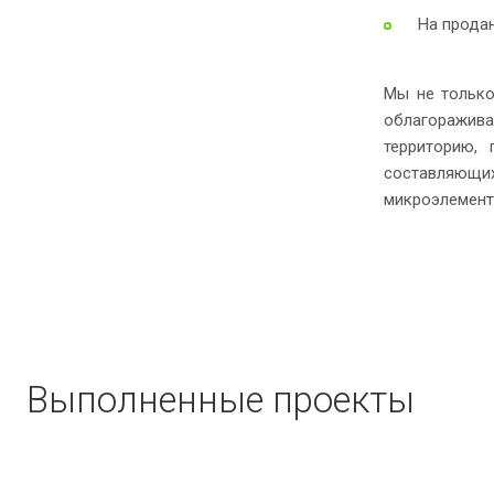
На продан
Мы не только
облагоражива
территорию, 
составляющи
микроэлемент
Выполненные проекты