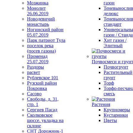
Мозжинка
газон
Монолит
Теневыносли
26.06.2019
делюкс
Новодевичий
Теневыносли
монастырь
стандарт
Ногинский район
Универсальн
05.07.2019
газон / Станда
Парк патриот Тула
Хит газон /
поселок река
Элитный
(посев газона)
Променад
25.07.2019
Почвосмеси и грун
Раздоры
Почвогрунт
расвет
Растительный
Рублевское 101
грунт
Рузский район
Торф
Покровка
Торфо-песчан
Сасово
смесь
Свободы, д. 31,
стр. 1
Растения
Сергиев Пасад
Крупномеры
Сколковское
Кустарники
шоссе. укладка на
Цветы
склоне
СНТ Дорожник-1