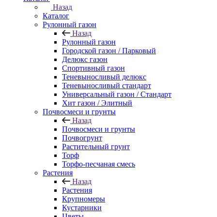
Назад
Каталог
Рулонный газон
Назад
Рулонный газон
Городской газон / Парковый
Делюкс газон
Спортивный газон
Теневыносливый делюкс
Теневыносливый стандарт
Универсальный газон / Стандарт
Хит газон / Элитный
Почвосмеси и грунты
Назад
Почвосмеси и грунты
Почвогрунт
Растительный грунт
Торф
Торфо-песчаная смесь
Растения
Назад
Растения
Крупномеры
Кустарники
Цветы