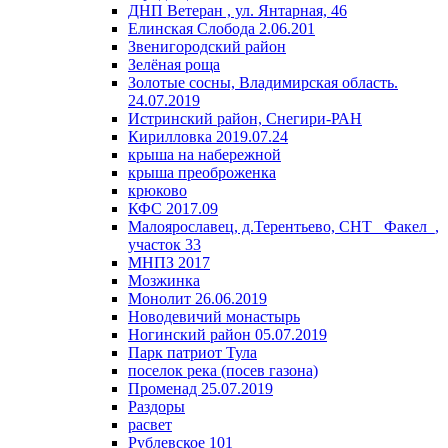
ДНП Ветеран , ул. Янтарная, 46
Елинская Слобода 2.06.201
Звенигородский район
Зелёная роща
Золотые сосны, Владимирская область.
24.07.2019
Истринский район, Снегири-РАН
Кирилловка 2019.07.24
крыша на набережной
крыша преоброженка
крюково
КФС 2017.09
Малоярославец, д.Терентьево, СНТ _Факел_,
участок 33
МНПЗ 2017
Мозжинка
Монолит 26.06.2019
Новодевичий монастырь
Ногинский район 05.07.2019
Парк патриот Тула
поселок река (посев газона)
Променад 25.07.2019
Раздоры
расвет
Рублевское 101