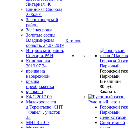
Янтарная, 46
Елинская Слобода
2.06.201
Звенигородский
район
Зелёная роща
Золотые сосны,
Владимирская
Каталог
область. 24.07.2019
Истринский район,
Снегири-РАН
Кирилловка
Городской газо
2019.07.24
Парковый
крыша на
Городской газо
набережной
Парковый
крыша
В наличии
преоброженка
80
руб.
крюково
Заказать
КФС 2017.09
Малоярославец,
Рулонный газон
д.Терентьево, СНТ
Городской газо
_Факел_, участок
Парковый
33
Делюкс газон
МНПЗ 2017
Спортивный
Мозжинка
газон