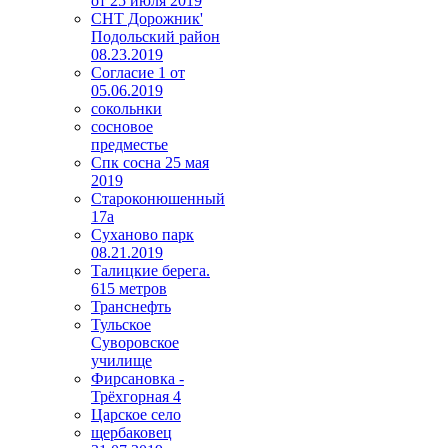
от 25 июля 2019
СНТ Дорожник'
Подольский район
08.23.2019
Согласие 1 от
05.06.2019
сокольнки
сосновое
предместье
Спк сосна 25 мая
2019
Староконюшенный
17а
Суханово парк
08.21.2019
Талицкие берега.
615 метров
Транснефть
Тульское
Суворовское
училище
Фирсановка -
Трёхгорная 4
Царское село
щербаковец