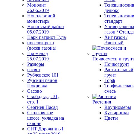
Монолит
Теневыносли
26.06.2019
делюкс
Новодевичий
Теневыносли
монастырь
стандарт
Ногинский район
Универсальн
05.07.2019
газон / Станда
Парк патриот Тула
Хит газон /
поселок река
Элитный
(посев газона)
Променад
25.07.2019
Почвосмеси и грун
Раздоры
Почвогрунт
расвет
Растительный
Рублевское 101
грунт
Рузский район
Торф
Покровка
Торфо-песчан
Сасово
смесь
Свободы, д. 31,
стр. 1
Растения
Сергиев Пасад
Крупномеры
Сколковское
Кустарники
шоссе. укладка на
Цветы
склоне
СНТ Дорожник-1