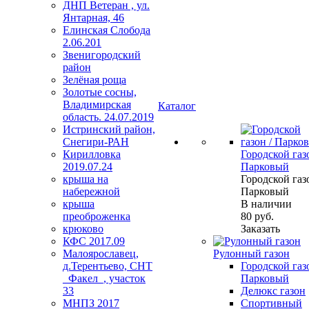
ДНП Ветеран , ул.
Янтарная, 46
Елинская Слобода
2.06.201
Звенигородский
район
Зелёная роща
Золотые сосны,
Владимирская
Каталог
область. 24.07.2019
Истринский район,
Снегири-РАН
Кирилловка
Городской газо
2019.07.24
Парковый
крыша на
Городской газо
набережной
Парковый
крыша
В наличии
преоброженка
80
руб.
крюково
Заказать
КФС 2017.09
Малоярославец,
Рулонный газон
д.Терентьево, СНТ
Городской газо
_Факел_, участок
Парковый
33
Делюкс газон
МНПЗ 2017
Спортивный