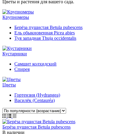
Цветы и растения для вашего сада.
Крупномеры
Берёза пушистая Betula pubescens
Ель обыкновенная Picea abies
Туя западная Thuja occidentalis
Кустарники
Самшит колхидский
Спирея
Цветы
Гортензия (Hydrangea)
Василёк (Centauréa)
Берёза пушистая Betula pubescens
В наличии