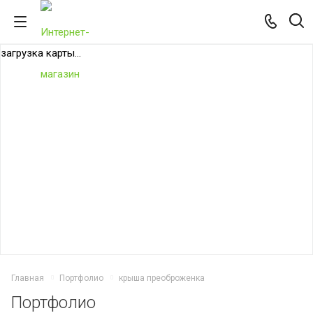
загрузка карты...
Главная
Портфолио
крыша преоброженка
Портфолио