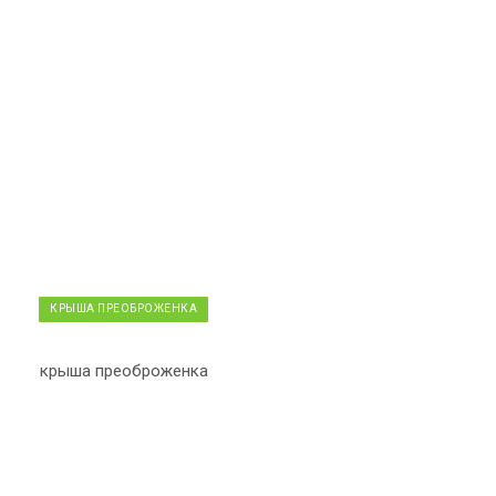
КРЫША ПРЕОБРОЖЕНКА
крыша преоброженка