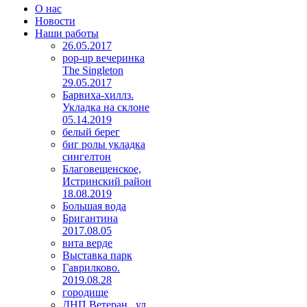
О нас
Новости
Наши работы
26.05.2017
pop-up вечеринка
The Singleton
29.05.2017
Барвиха-хиллз.
Укладка на склоне
05.14.2019
белый берег
биг ролы укладка
сингелтон
Благовещенское,
Истринский район
18.08.2019
Большая вода
Бригантина
2017.08.05
вита верде
Выставка парк
Гаврилково.
2019.08.28
городище
ДНП Ветеран , ул.