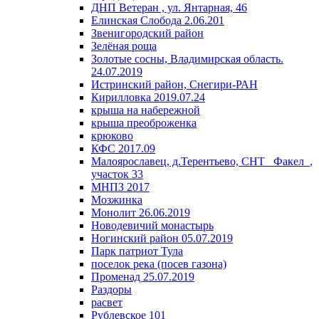
ДНП Ветеран , ул. Янтарная, 46
Елинская Слобода 2.06.201
Звенигородский район
Зелёная роща
Золотые сосны, Владимирская область.
24.07.2019
Истринский район, Снегири-РАН
Кирилловка 2019.07.24
крыша на набережной
крыша преоброженка
крюково
КФС 2017.09
Малоярославец, д.Терентьево, СНТ _Факел_,
участок 33
МНПЗ 2017
Мозжинка
Монолит 26.06.2019
Новодевичий монастырь
Ногинский район 05.07.2019
Парк патриот Тула
поселок река (посев газона)
Променад 25.07.2019
Раздоры
расвет
Рублевское 101