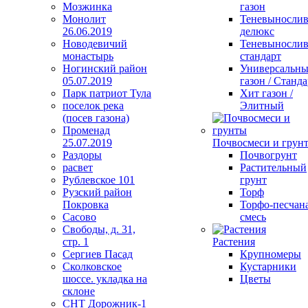
Мозжинка
газон
Монолит
Теневыносли
26.06.2019
делюкс
Новодевичий
Теневыносли
монастырь
стандарт
Ногинский район
Универсальн
05.07.2019
газон / Станда
Парк патриот Тула
Хит газон /
поселок река
Элитный
(посев газона)
Променад
25.07.2019
Почвосмеси и грун
Раздоры
Почвогрунт
расвет
Растительный
Рублевское 101
грунт
Рузский район
Торф
Покровка
Торфо-песчан
Сасово
смесь
Свободы, д. 31,
стр. 1
Растения
Сергиев Пасад
Крупномеры
Сколковское
Кустарники
шоссе. укладка на
Цветы
склоне
СНТ Дорожник-1