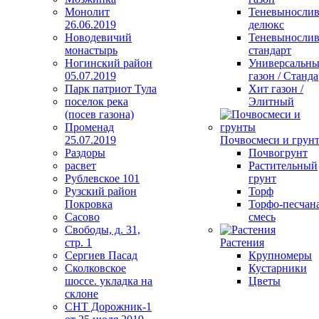
Монолит
Теневыносли
26.06.2019
делюкс
Новодевичий
Теневыносли
монастырь
стандарт
Ногинский район
Универсальн
05.07.2019
газон / Станда
Парк патриот Тула
Хит газон /
поселок река
Элитный
(посев газона)
Променад
25.07.2019
Почвосмеси и грун
Раздоры
Почвогрунт
расвет
Растительный
Рублевское 101
грунт
Рузский район
Торф
Покровка
Торфо-песчан
Сасово
смесь
Свободы, д. 31,
стр. 1
Растения
Сергиев Пасад
Крупномеры
Сколковское
Кустарники
шоссе. укладка на
Цветы
склоне
СНТ Дорожник-1