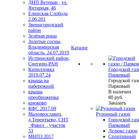
ДНП Ветеран , ул.
Янтарная, 46
Елинская Слобода
2.06.201
Звенигородский
район
Зелёная роща
Золотые сосны,
Владимирская
Каталог
область. 24.07.2019
Истринский район,
Снегири-РАН
Кирилловка
Городской газо
2019.07.24
Парковый
крыша на
Городской газо
набережной
Парковый
крыша
В наличии
преоброженка
80
руб.
крюково
Заказать
КФС 2017.09
Малоярославец,
Рулонный газон
д.Терентьево, СНТ
Городской газо
_Факел_, участок
Парковый
33
Делюкс газон
МНПЗ 2017
Спортивный