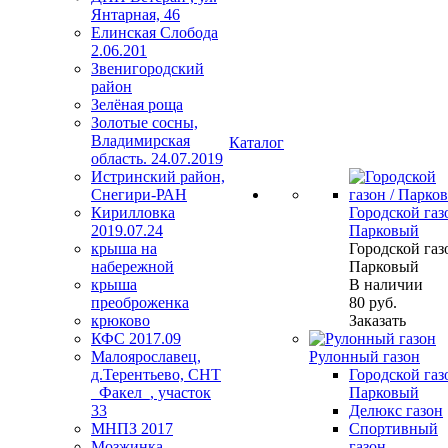
Янтарная, 46
Елинская Слобода
2.06.201
Звенигородский
район
Зелёная роща
Золотые сосны,
Владимирская
Каталог
область. 24.07.2019
Истринский район,
Снегири-РАН
Кирилловка
Городской газо
2019.07.24
Парковый
крыша на
Городской газо
набережной
Парковый
крыша
В наличии
преоброженка
80
руб.
крюково
Заказать
КФС 2017.09
Малоярославец,
Рулонный газон
д.Терентьево, СНТ
Городской газо
_Факел_, участок
Парковый
33
Делюкс газон
МНПЗ 2017
Спортивный
Мозжинка
газон