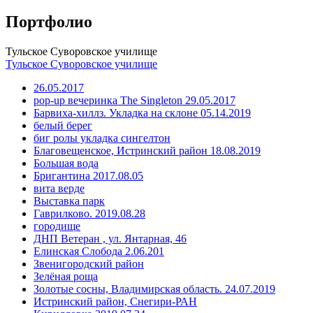
Портфолио
Тульское Суворовское училище
Тульское Суворовское училище
26.05.2017
pop-up вечеринка The Singleton 29.05.2017
Барвиха-хиллз. Укладка на склоне 05.14.2019
белый берег
биг ролы укладка сингелтон
Благовещенское, Истринский район 18.08.2019
Большая вода
Бригантина 2017.08.05
вита верде
Выставка парк
Гаврилково. 2019.08.28
городище
ДНП Ветеран , ул. Янтарная, 46
Елинская Слобода 2.06.201
Звенигородский район
Зелёная роща
Золотые сосны, Владимирская область. 24.07.2019
Истринский район, Снегири-РАН