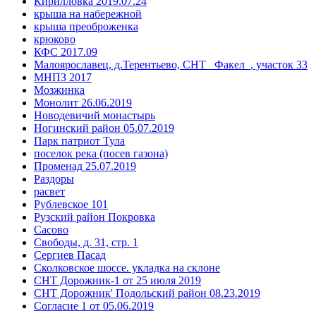
Кирилловка 2019.07.24
крыша на набережной
крыша преоброженка
крюково
КФС 2017.09
Малоярославец, д.Терентьево, СНТ _Факел_, участок 33
МНПЗ 2017
Мозжинка
Монолит 26.06.2019
Новодевичий монастырь
Ногинский район 05.07.2019
Парк патриот Тула
поселок река (посев газона)
Променад 25.07.2019
Раздоры
расвет
Рублевское 101
Рузский район Покровка
Сасово
Свободы, д. 31, стр. 1
Сергиев Пасад
Сколковское шоссе. укладка на склоне
СНТ Дорожник-1 от 25 июля 2019
СНТ Дорожник' Подольский район 08.23.2019
Согласие 1 от 05.06.2019