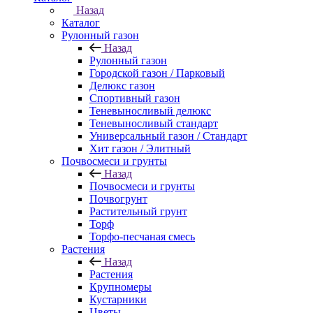
Назад
Каталог
Рулонный газон
Назад
Рулонный газон
Городской газон / Парковый
Делюкс газон
Спортивный газон
Теневыносливый делюкс
Теневыносливый стандарт
Универсальный газон / Стандарт
Хит газон / Элитный
Почвосмеси и грунты
Назад
Почвосмеси и грунты
Почвогрунт
Растительный грунт
Торф
Торфо-песчаная смесь
Растения
Назад
Растения
Крупномеры
Кустарники
Цветы