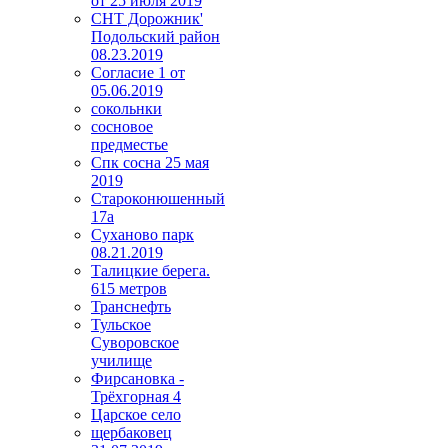
от 25 июля 2019
СНТ Дорожник'
Подольский район
08.23.2019
Согласие 1 от
05.06.2019
сокольнки
сосновое
предместье
Спк сосна 25 мая
2019
Староконюшенный
17а
Суханово парк
08.21.2019
Талицкие берега.
615 метров
Транснефть
Тульское
Суворовское
училище
Фирсановка -
Трёхгорная 4
Царское село
щербаковец