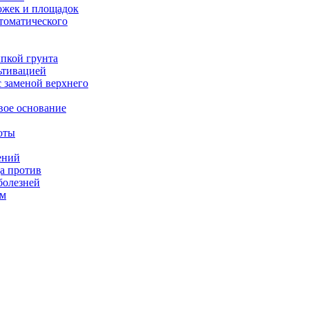
жек и площадок
томатического
ыпкой грунта
ьтивацией
с заменой верхнего
вое основание
оты
ений
а против
болезней
ом