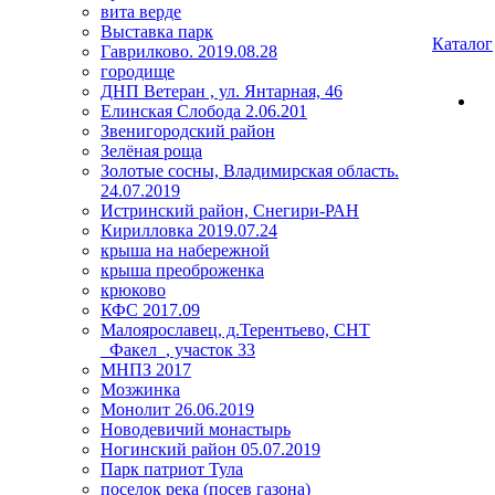
вита верде
Выставка парк
Каталог
Гаврилково. 2019.08.28
городище
ДНП Ветеран , ул. Янтарная, 46
Елинская Слобода 2.06.201
Звенигородский район
Зелёная роща
Золотые сосны, Владимирская область.
24.07.2019
Истринский район, Снегири-РАН
Кирилловка 2019.07.24
крыша на набережной
крыша преоброженка
крюково
КФС 2017.09
Малоярославец, д.Терентьево, СНТ
_Факел_, участок 33
МНПЗ 2017
Мозжинка
Монолит 26.06.2019
Новодевичий монастырь
Ногинский район 05.07.2019
Парк патриот Тула
поселок река (посев газона)