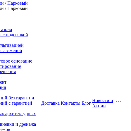
он / Парковый
он / Парковый
газона
а с подсыпкой
ультивацией
а с заменой
товое основание
тирование
решения
кт
ект
ция
ний без гарантии
Новости и
ний с гарантией
Доставка
Контакты
Блог
Акции
ых архитектурных
ивневки и дренажа
оёмов