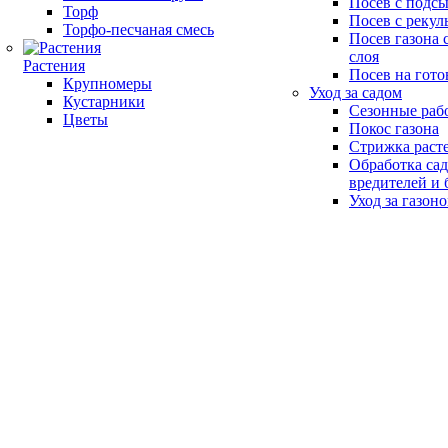
Посев с подс
Торф
Посев с рекул
Торфо-песчаная смесь
Посев газона 
слоя
Растения
Посев на гото
Крупномеры
Уход за садом
Кустарники
Сезонные раб
Цветы
Покос газона
Стрижка раст
Обработка сад
вредителей и 
Уход за газон