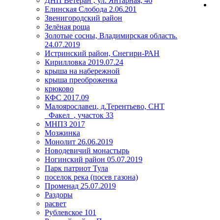
ДНП Ветеран , ул. Янтарная, 46
Елинская Слобода 2.06.201
Звенигородский район
Зелёная роща
Золотые сосны, Владимирская область.
24.07.2019
Истринский район, Снегири-РАН
Кирилловка 2019.07.24
крыша на набережной
крыша преоброженка
крюково
КФС 2017.09
Малоярославец, д.Терентьево, СНТ
_Факел_, участок 33
МНПЗ 2017
Мозжинка
Монолит 26.06.2019
Новодевичий монастырь
Ногинский район 05.07.2019
Парк патриот Тула
поселок река (посев газона)
Променад 25.07.2019
Раздоры
расвет
Рублевское 101