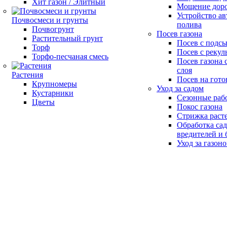
Хит газон / Элитный
Мощение доро
Устройство ав
Почвосмеси и грунты
полива
Почвогрунт
Посев газона
Растительный грунт
Посев с подс
Торф
Посев с рекул
Торфо-песчаная смесь
Посев газона 
слоя
Растения
Посев на гото
Крупномеры
Уход за садом
Кустарники
Сезонные раб
Цветы
Покос газона
Стрижка раст
Обработка сад
вредителей и 
Уход за газон