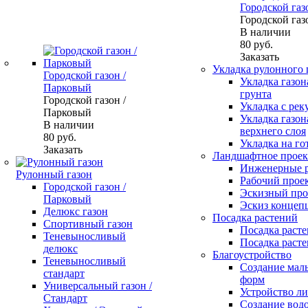
Городской газ
Городской газ
В наличии
80
руб.
Заказать
Укладка рулонного 
Городской газон /
Укладка газон
Парковый
грунта
Городской газон /
Укладка с рек
Парковый
Укладка газон
В наличии
верхнего слоя
80
руб.
Укладка на го
Заказать
Ландшафтное проек
Инженерные 
Рулонный газон
Рабочий прое
Городской газон /
Эскизный про
Парковый
Эскиз концеп
Делюкс газон
Посадка растений
Спортивный газон
Посадка расте
Теневыносливый
Посадка расте
делюкс
Благоустройство
Теневыносливый
Создание мал
стандарт
форм
Универсальный газон /
Устройство л
Стандарт
Создание вод