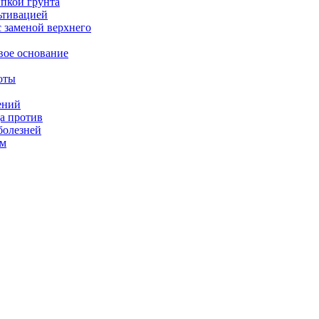
ыпкой грунта
ьтивацией
с заменой верхнего
вое основание
оты
ений
а против
болезней
ом