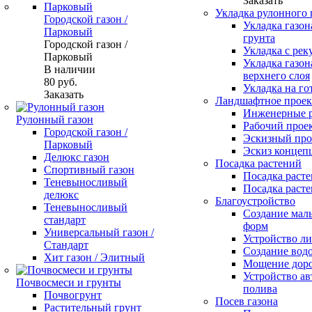
Заказать
Укладка рулонного 
Городской газон /
Укладка газон
Парковый
грунта
Городской газон /
Укладка с рек
Парковый
Укладка газон
В наличии
верхнего слоя
80
руб.
Укладка на го
Заказать
Ландшафтное проек
Инженерные 
Рулонный газон
Рабочий прое
Городской газон /
Эскизный про
Парковый
Эскиз концеп
Делюкс газон
Посадка растений
Спортивный газон
Посадка расте
Теневыносливый
Посадка расте
делюкс
Благоустройство
Теневыносливый
Создание мал
стандарт
форм
Универсальный газон /
Устройство л
Стандарт
Создание вод
Хит газон / Элитный
Мощение доро
Устройство ав
Почвосмеси и грунты
полива
Почвогрунт
Посев газона
Растительный грунт