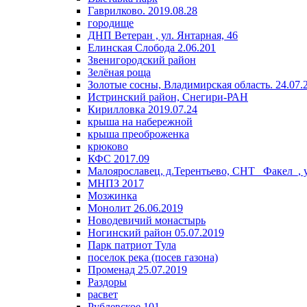
Гаврилково. 2019.08.28
городище
ДНП Ветеран , ул. Янтарная, 46
Елинская Слобода 2.06.201
Звенигородский район
Зелёная роща
Золотые сосны, Владимирская область. 24.07.
Истринский район, Снегири-РАН
Кирилловка 2019.07.24
крыша на набережной
крыша преоброженка
крюково
КФС 2017.09
Малоярославец, д.Терентьево, СНТ _Факел_, 
МНПЗ 2017
Мозжинка
Монолит 26.06.2019
Новодевичий монастырь
Ногинский район 05.07.2019
Парк патриот Тула
поселок река (посев газона)
Променад 25.07.2019
Раздоры
расвет
Рублевское 101