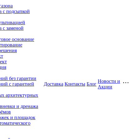
газона
а с подсыпкой
ультивацией
а с заменой
товое основание
тирование
решения
кт
ект
ция
ний без гарантии
Новости и
ний с гарантией
Доставка
Контакты
Блог
Акции
ых архитектурных
ивневки и дренажа
оёмов
жек и площадок
томатического