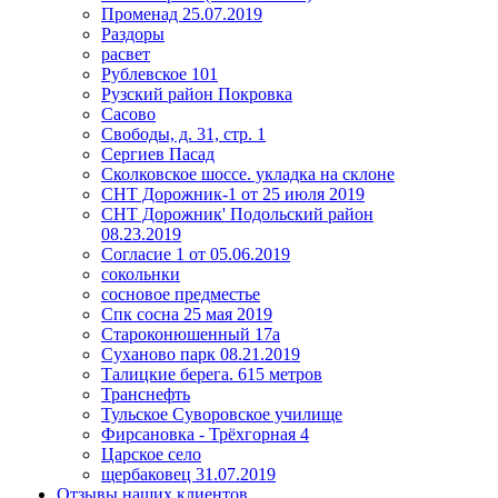
Променад 25.07.2019
Раздоры
расвет
Рублевское 101
Рузский район Покровка
Сасово
Свободы, д. 31, стр. 1
Сергиев Пасад
Сколковское шоссе. укладка на склоне
СНТ Дорожник-1 от 25 июля 2019
СНТ Дорожник' Подольский район
08.23.2019
Согласие 1 от 05.06.2019
сокольнки
сосновое предместье
Спк сосна 25 мая 2019
Староконюшенный 17а
Суханово парк 08.21.2019
Талицкие берега. 615 метров
Транснефть
Тульское Суворовское училище
Фирсановка - Трёхгорная 4
Царское село
щербаковец 31.07.2019
Отзывы наших клиентов