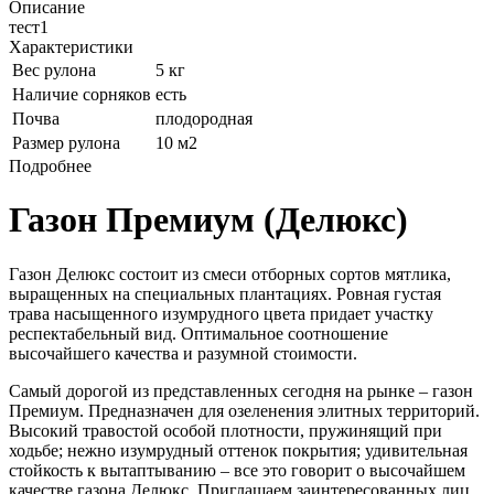
Описание
тест1
Характеристики
Вес рулона
5 кг
Наличие сорняков
есть
Почва
плодородная
Размер рулона
10 м2
Подробнее
Газон Премиум (Делюкс)
Газон Делюкс состоит из смеси отборных сортов мятлика,
выращенных на специальных плантациях. Ровная густая
трава насыщенного изумрудного цвета придает участку
респектабельный вид. Оптимальное соотношение
высочайшего качества и разумной стоимости.
Самый дорогой из представленных сегодня на рынке – газон
Премиум. Предназначен для озеленения элитных территорий.
Высокий травостой особой плотности, пружинящий при
ходьбе; нежно изумрудный оттенок покрытия; удивительная
стойкость к вытаптыванию – все это говорит о высочайшем
качестве газона Делюкс. Приглашаем заинтересованных лиц