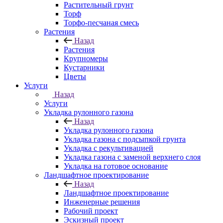
Растительный грунт
Торф
Торфо-песчаная смесь
Растения
Назад
Растения
Крупномеры
Кустарники
Цветы
Услуги
Назад
Услуги
Укладка рулонного газона
Назад
Укладка рулонного газона
Укладка газона с подсыпкой грунта
Укладка с рекультивацией
Укладка газона с заменой верхнего слоя
Укладка на готовое основание
Ландшафтное проектирование
Назад
Ландшафтное проектирование
Инженерные решения
Рабочий проект
Эскизный проект