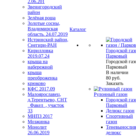
2.06.201
Звенигородский
район
Зелёная роща
Золотые сосны,
Владимирская
Каталог
область. 24.07.2019
Истринский район,
Снегири-РАН
Кирилловка
Городской газо
2019.07.24
Парковый
крыша на
Городской газо
набережной
Парковый
крыша
В наличии
преоброженка
80
руб.
крюково
Заказать
КФС 2017.09
Малоярославец,
Рулонный газон
д.Терентьево, СНТ
Городской газо
_Факел_, участок
Парковый
33
Делюкс газон
МНПЗ 2017
Спортивный
Мозжинка
газон
Монолит
Теневыносли
26.06.2019
делюкс