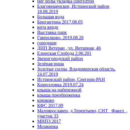
биг ролы укладка сингелтон
Благовещенское, Истринский район
18.08.2019
Большая вода
Бригантина 2017.08.05
вита верде
Выставка парк
Гаврилково. 2019.08.28
городище
ДНП Ветеран , ул. Янтарная, 46
Елинская Слобода 2.06.201
Звенигородский район
Зелёная роща
Золотые сосны, Владимирская область.
24.07.2019
Истринский район, Снегири-РАН
Кирилловка 2019.07.24
крыша на набережной
крыша преоброженка
крюково
КФС 2017.09
Малоярославец, д.Терентьево, СНТ _Факел_,
участок 33
МНПЗ 2017
Мозжинка