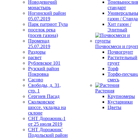
Новодевичий
Теневыносли
монастырь
стандарт
Ногинский район
Универсальн
05.07.2019
газон / Станда
Парк патриот Тула
Хит газон /
поселок река
Элитный
(посев газона)
Променад
25.07.2019
Почвосмеси и грун
Раздоры
Почвогрунт
расвет
Растительный
Рублевское 101
грунт
Рузский район
Торф
Покровка
Торфо-песчан
Сасово
смесь
Свободы, д. 31,
стр. 1
Растения
Сергиев Пасад
Крупномеры
Сколковское
Кустарники
шоссе. укладка на
Цветы
склоне
СНТ Дорожник-1
от 25 июля 2019
СНТ Дорожник'
Подольский район