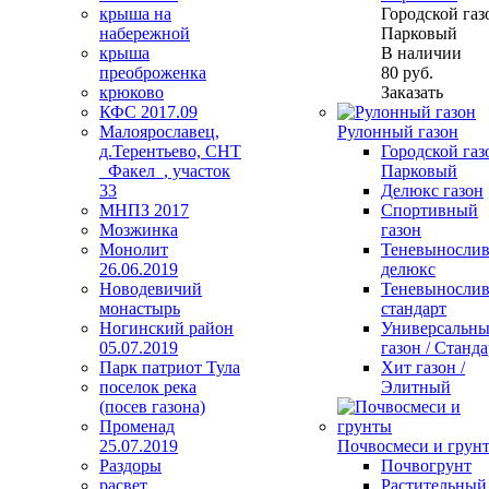
крыша на
Городской газо
набережной
Парковый
крыша
В наличии
преоброженка
80
руб.
крюково
Заказать
КФС 2017.09
Малоярославец,
Рулонный газон
д.Терентьево, СНТ
Городской газо
_Факел_, участок
Парковый
33
Делюкс газон
МНПЗ 2017
Спортивный
Мозжинка
газон
Монолит
Теневыносли
26.06.2019
делюкс
Новодевичий
Теневыносли
монастырь
стандарт
Ногинский район
Универсальн
05.07.2019
газон / Станда
Парк патриот Тула
Хит газон /
поселок река
Элитный
(посев газона)
Променад
25.07.2019
Почвосмеси и грун
Раздоры
Почвогрунт
расвет
Растительный