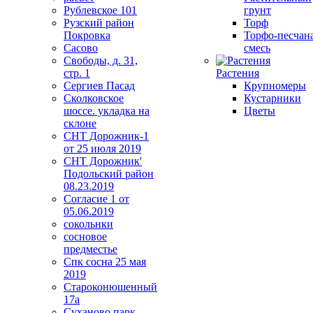
Рублевское 101
грунт
Рузский район
Торф
Покровка
Торфо-песчан
Сасово
смесь
Свободы, д. 31,
стр. 1
Растения
Сергиев Пасад
Крупномеры
Сколковское
Кустарники
шоссе. укладка на
Цветы
склоне
СНТ Дорожник-1
от 25 июля 2019
СНТ Дорожник'
Подольский район
08.23.2019
Согласие 1 от
05.06.2019
сокольнки
сосновое
предместье
Спк сосна 25 мая
2019
Староконюшенный
17а
Суханово парк