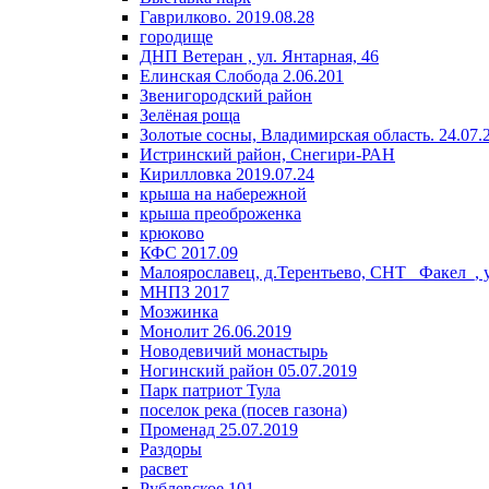
Гаврилково. 2019.08.28
городище
ДНП Ветеран , ул. Янтарная, 46
Елинская Слобода 2.06.201
Звенигородский район
Зелёная роща
Золотые сосны, Владимирская область. 24.07.
Истринский район, Снегири-РАН
Кирилловка 2019.07.24
крыша на набережной
крыша преоброженка
крюково
КФС 2017.09
Малоярославец, д.Терентьево, СНТ _Факел_, 
МНПЗ 2017
Мозжинка
Монолит 26.06.2019
Новодевичий монастырь
Ногинский район 05.07.2019
Парк патриот Тула
поселок река (посев газона)
Променад 25.07.2019
Раздоры
расвет
Рублевское 101