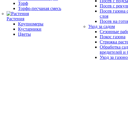
Посев с подс
Торф
Посев с рекул
Торфо-песчаная смесь
Посев газона 
слоя
Растения
Посев на гото
Крупномеры
Уход за садом
Кустарники
Сезонные раб
Цветы
Покос газона
Стрижка раст
Обработка сад
вредителей и 
Уход за газон