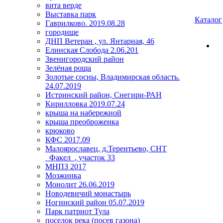
вита верде
Выставка парк
Каталог
Гаврилково. 2019.08.28
городище
ДНП Ветеран , ул. Янтарная, 46
Елинская Слобода 2.06.201
Звенигородский район
Зелёная роща
Золотые сосны, Владимирская область.
24.07.2019
Истринский район, Снегири-РАН
Кирилловка 2019.07.24
крыша на набережной
крыша преоброженка
крюково
КФС 2017.09
Малоярославец, д.Терентьево, СНТ
_Факел_, участок 33
МНПЗ 2017
Мозжинка
Монолит 26.06.2019
Новодевичий монастырь
Ногинский район 05.07.2019
Парк патриот Тула
поселок река (посев газона)