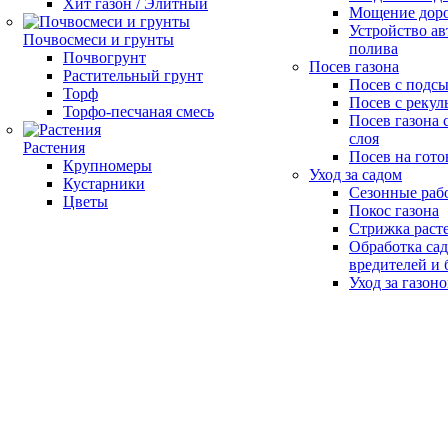
Хит газон / Элитный
Мощение доро
Устройство ав
Почвосмеси и грунты
полива
Почвогрунт
Посев газона
Растительный грунт
Посев с подс
Торф
Посев с рекул
Торфо-песчаная смесь
Посев газона 
слоя
Растения
Посев на гото
Крупномеры
Уход за садом
Кустарники
Сезонные раб
Цветы
Покос газона
Стрижка раст
Обработка сад
вредителей и 
Уход за газон