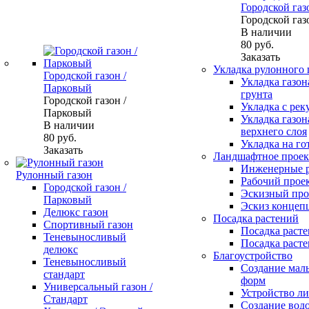
Городской газ
Городской газ
В наличии
80
руб.
Заказать
Укладка рулонного 
Городской газон /
Укладка газон
Парковый
грунта
Городской газон /
Укладка с рек
Парковый
Укладка газон
В наличии
верхнего слоя
80
руб.
Укладка на го
Заказать
Ландшафтное проек
Инженерные 
Рулонный газон
Рабочий прое
Городской газон /
Эскизный про
Парковый
Эскиз концеп
Делюкс газон
Посадка растений
Спортивный газон
Посадка расте
Теневыносливый
Посадка расте
делюкс
Благоустройство
Теневыносливый
Создание мал
стандарт
форм
Универсальный газон /
Устройство л
Стандарт
Создание вод