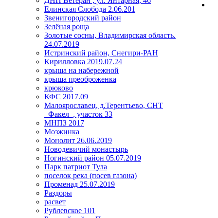
ДНП Ветеран , ул. Янтарная, 46
Елинская Слобода 2.06.201
Звенигородский район
Зелёная роща
Золотые сосны, Владимирская область.
24.07.2019
Истринский район, Снегири-РАН
Кирилловка 2019.07.24
крыша на набережной
крыша преоброженка
крюково
КФС 2017.09
Малоярославец, д.Терентьево, СНТ
_Факел_, участок 33
МНПЗ 2017
Мозжинка
Монолит 26.06.2019
Новодевичий монастырь
Ногинский район 05.07.2019
Парк патриот Тула
поселок река (посев газона)
Променад 25.07.2019
Раздоры
расвет
Рублевское 101