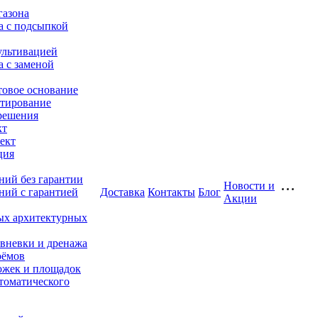
газона
а с подсыпкой
ультивацией
а с заменой
товое основание
тирование
решения
кт
ект
ция
ний без гарантии
Новости и
ний с гарантией
Доставка
Контакты
Блог
Акции
ых архитектурных
ивневки и дренажа
оёмов
жек и площадок
томатического