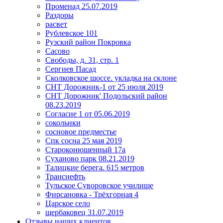
Променад 25.07.2019
Раздоры
расвет
Рублевское 101
Рузский район Покровка
Сасово
Свободы, д. 31, стр. 1
Сергиев Пасад
Сколковское шоссе. укладка на склоне
СНТ Дорожник-1 от 25 июля 2019
СНТ Дорожник' Подольский район
08.23.2019
Согласие 1 от 05.06.2019
сокольнки
сосновое предместье
Спк сосна 25 мая 2019
Староконюшенный 17а
Суханово парк 08.21.2019
Талицкие берега. 615 метров
Транснефть
Тульское Суворовское училище
Фирсановка - Трёхгорная 4
Царское село
щербаковец 31.07.2019
Отзывы наших клиентов