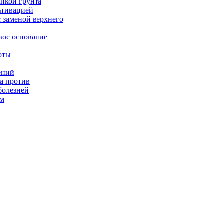
ыпкой грунта
ьтивацией
с заменой верхнего
вое основание
оты
ений
а против
болезней
ом