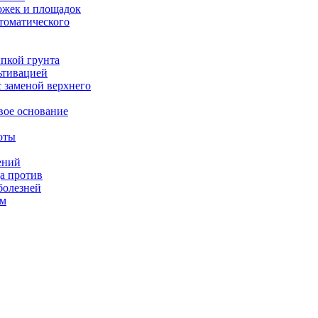
жек и площадок
томатического
ыпкой грунта
ьтивацией
с заменой верхнего
вое основание
оты
ений
а против
болезней
ом