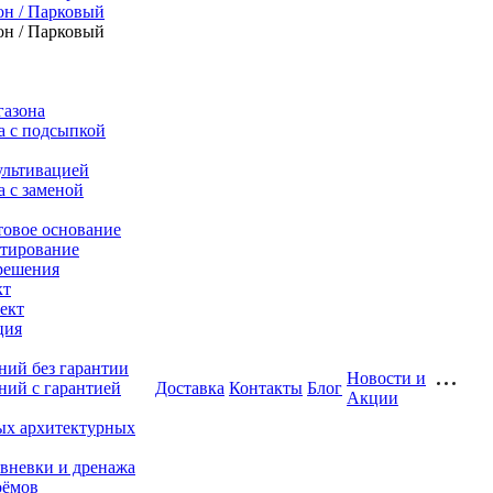
он / Парковый
он / Парковый
газона
а с подсыпкой
ультивацией
а с заменой
товое основание
тирование
решения
кт
ект
ция
ний без гарантии
Новости и
ний с гарантией
Доставка
Контакты
Блог
Акции
ых архитектурных
ивневки и дренажа
оёмов