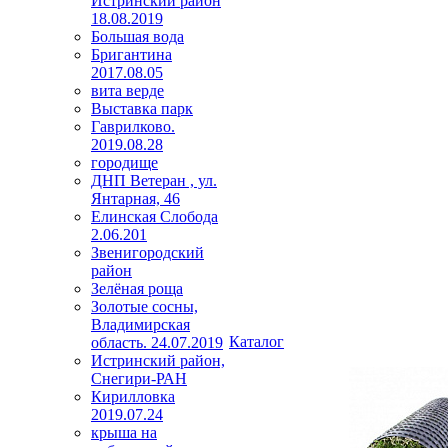
Истринский район
18.08.2019
Большая вода
Бригантина
2017.08.05
вита верде
Выставка парк
Гаврилково.
2019.08.28
городище
ДНП Ветеран , ул.
Янтарная, 46
Елинская Слобода
2.06.201
Звенигородский
район
Зелёная роща
Золотые сосны,
Владимирская
Каталог
область. 24.07.2019
Истринский район,
Снегири-РАН
Кирилловка
2019.07.24
крыша на