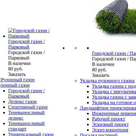
Городской газон /
Парковый
Городской газон /
Городской газон / П
Парковый
Городской газон / П
В наличии
В наличии
80
руб.
80
руб.
Заказать
Заказать
Укладка рулонного газона
улонный газон
Укладка газона с по
Городской газон /
Укладка с рекультив
Парковый
Укладка газона с зам
Делюкс газон
Укладка на готовое 
Спортивный газон
Ландшафтное проектиров
Теневыносливый
Инженерные решени
делюкс
Рабочий проект
Теневыносливый
Эскизный проект
стандарт
Эскиз концепция
Универсальный газон
Посадка растений