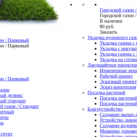
Городской газон 
Городской газон 
В наличии
80
руб.
Заказать
Укладка рулонного газ
он / Парковый
Укладка газона с
он / Парковый
Укладка с рекуль
Укладка газона с
Укладка на готов
Ландшафтное проекти
Инженерные реш
Рабочий проект
он / Парковый
Эскизный проект
Эскиз концепция
азон
Посадка растений
вый делюкс
Посадка растений
ый стандарт
Посадка растений
 газон / Стандарт
Благоустройство
Элитный
Создание малых 
Устройство ливн
ты
Создание водоём
Мощение дороже
 грунт
Устройство автом