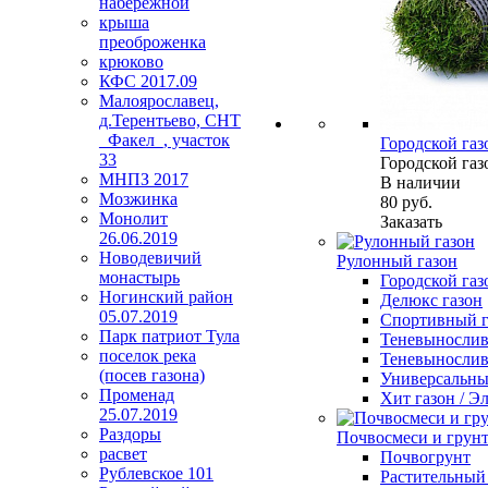
набережной
крыша
преоброженка
крюково
КФС 2017.09
Малоярославец,
д.Терентьево, СНТ
_Факел_, участок
Городской газ
33
Городской газ
МНПЗ 2017
В наличии
Мозжинка
80
руб.
Монолит
Заказать
26.06.2019
Новодевичий
Рулонный газон
монастырь
Городской газ
Ногинский район
Делюкс газон
05.07.2019
Спортивный г
Парк патриот Тула
Теневыносли
поселок река
Теневынослив
(посев газона)
Универсальный
Променад
Хит газон / 
25.07.2019
Раздоры
Почвосмеси и грун
расвет
Почвогрунт
Рублевское 101
Растительный