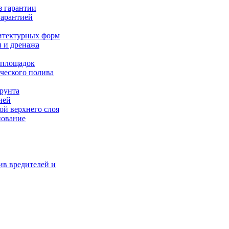
з гарантии
гарантией
итектурных форм
и и дренажа
 площадок
ческого полива
рунта
ией
ой верхнего слоя
нование
ив вредителей и