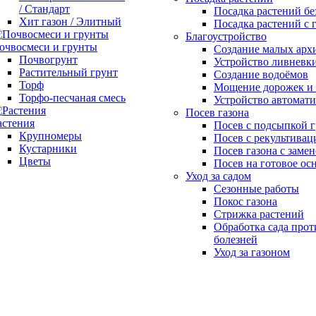
/ Стандарт
Посадка растений бе
Хит газон / Элитный
Посадка растений с 
Благоустройство
очвосмеси и грунты
Создание малых арх
Почвогрунт
Устройство ливневк
Растительный грунт
Создание водоёмов
Торф
Мощение дорожек и
Торфо-песчаная смесь
Устройство автомати
Посев газона
астения
Посев с подсыпкой г
Крупномеры
Посев с рекультивац
Кустарники
Посев газона с замен
Цветы
Посев на готовое ос
Уход за садом
Сезонные работы
Покос газона
Стрижка растений
Обработка сада прот
болезней
Уход за газоном