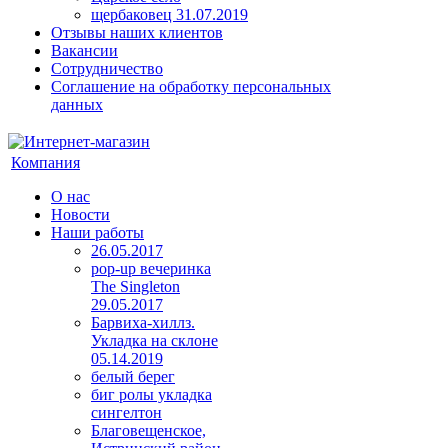
щербаковец 31.07.2019
Отзывы наших клиентов
Вакансии
Сотрудничество
Соглашение на обработку персональных
данных
Компания
О нас
Новости
Наши работы
26.05.2017
pop-up вечеринка
The Singleton
29.05.2017
Барвиха-хиллз.
Укладка на склоне
05.14.2019
белый берег
биг ролы укладка
сингелтон
Благовещенское,