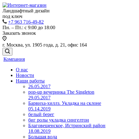
Ландшафтный дизайн
под ключ
+7 963 716-49-82
Пн. – Пт.: с 9:00 до 18:00
Заказать звонок
г. Москва, ул. 1905 года, д. 21, офис 164
Компания
О нас
Новости
Наши работы
26.05.2017
pop-up вечеринка The Singleton
29.05.2017
Барвиха-хиллз. Укладка на склоне
05.14.2019
белый берег
биг ролы укладка сингелтон
Благовещенское, Истринский район
18.08.2019
Большая вода