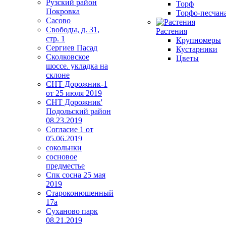
Рузский район
Торф
Покровка
Торфо-песчана
Сасово
Свободы, д. 31,
Растения
стр. 1
Крупномеры
Сергиев Пасад
Кустарники
Сколковское
Цветы
шоссе. укладка на
склоне
СНТ Дорожник-1
от 25 июля 2019
СНТ Дорожник'
Подольский район
08.23.2019
Согласие 1 от
05.06.2019
сокольнки
сосновое
предместье
Спк сосна 25 мая
2019
Староконюшенный
17а
Суханово парк
08.21.2019