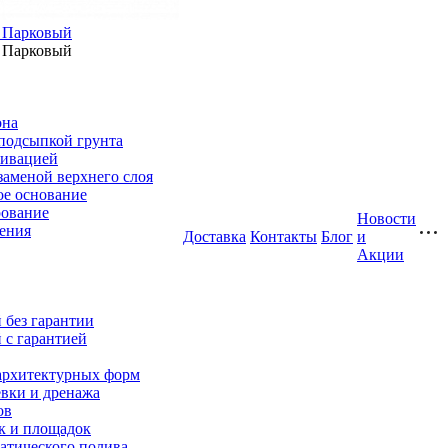
/ Парковый
/ Парковый
она
 подсыпкой грунта
тивацией
 заменой верхнего слоя
ое основание
рование
Новости
ения
Доставка
Контакты
Блог
и
Акции
 без гарантии
 с гарантией
архитектурных форм
евки и дренажа
ов
к и площадок
атического полива