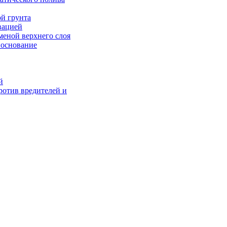
й грунта
вацией
аменой верхнего слоя
 основание
й
ротив вредителей и