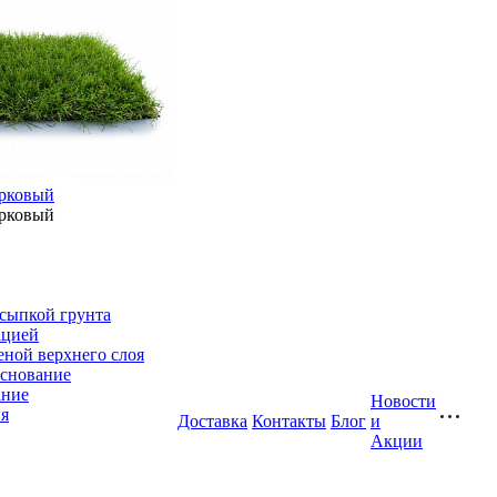
арковый
арковый
дсыпкой грунта
ацией
еной верхнего слоя
основание
ание
Новости
я
Доставка
Контакты
Блог
и
Акции