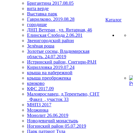
Бригантина 2017.08.05
вита верде
Выставка парк
Гаврилково. 2019.08.28
Каталог
городище
ДНП Ветеран , ул. Янтарная, 46
Елинская Слобода 2.06.201
Звенигородский район
Зелёная роща
Золотые сосны, Владимирская
область. 24.07.2019
Истринский район, Снегири-РАН
Кирилловка 2019.07.24
крыша на набережной
крыша преоброженка
крюково
Р
КФС 2017.09
Малоярославец, д.Терентьево, СНТ
_Факел_, участок 33
МНПЗ 2017
Мозжинка
Монолит 26.06.2019
Новодевичий монастырь
Ногинский район 05.07.2019
Парк патриот Тула