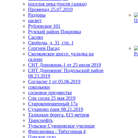
поселок река (посев газона)
Променад 25.07.2019
Раздоры
расвет
П
Рублевское 101
Рузский район Покровка
Сасово
Свободы, д. 31, стр. 1
Сергиев Пасад
Сколковское шоссе. укладка на
Р
склоне
СНТ Дорожник-1 от 25 июля 2019
СНТ Дорожник' Подольский район
08.23.2019
Согласие 1 от 05.06.2019
сокольнки
сосновое предместье
Спк сосна 25 мая 2019
Староконюшенный 17а
Суханово парк 08.21.2019
Талицкие берега. 615 метров
Транснефть
Тульское Суворовское училище
Фирсановка - Трёхгорная 4
Царское село