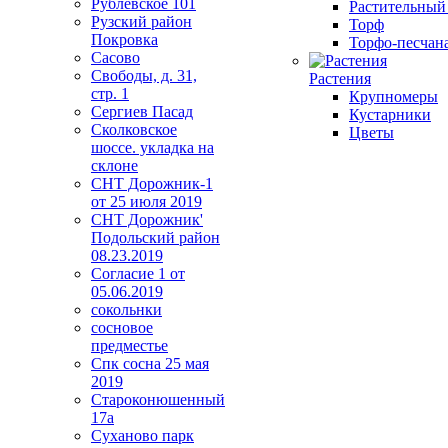
Рублевское 101
Растительный
Рузский район
Торф
Покровка
Торфо-песчана
Сасово
Свободы, д. 31,
Растения
стр. 1
Крупномеры
Сергиев Пасад
Кустарники
Сколковское
Цветы
шоссе. укладка на
склоне
СНТ Дорожник-1
от 25 июля 2019
СНТ Дорожник'
Подольский район
08.23.2019
Согласие 1 от
05.06.2019
сокольнки
сосновое
предместье
Спк сосна 25 мая
2019
Староконюшенный
17а
Суханово парк