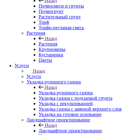
Назад
Почвосмеси и грунты
Почвогрунт
Растительный грунт
Торф
Торфо-песчаная смесь
Растения
Назад
Растения
Крупномеры
Кустарники
Цветы
Услуги
Назад
Услуги
Укладка рулонного газона
Назад
Укладка рулонного газона
Укладка газона с подсыпкой грунта
Укладка с рекультивацией
Укладка газона с заменой верхнего слоя
Укладка на готовое основание
Ландшафтное проектирование
Назад
Ландшафтное проектирование