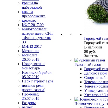
крыша на
набережной
крыша
преоброженка
крюково
КФС 2017.09
Малоярославец,
д.Терентьево, СНТ
_Факел_, участок
Городской газ
33
Городской газ
МНПЗ 2017
В наличии
Мозжинка
80
руб.
Монолит
Заказать
26.06.2019
Новодевичий
Рулонный газон
монастырь
Городской газ
Ногинский район
Делюкс газон
05.07.2019
Спортивный г
Парк патриот Тула
Теневыносли
поселок река
Теневынослив
(посев газона)
Универсальный
Променад
Хит газон / 
25.07.2019
Раздоры
Почвосмеси и грун
расвет
Почвогрунт