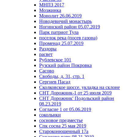
МНПЗ 2017
Мозжинка
Монолит 26.06.2019
Новодевичий монастырь
Ногинский район 05.07.2019
Парк патриот Тула
поселок река (посев газона)
Променад 25.07.2019
Раздоры
расвет
Рублевское 101
Рузский район Покровка
Сасово
Свободы, д. 31, стр. 1
Сергиев Пасад
Сколковское шоссе. укладка на склоне
СНТ Дорожник-1 от 25 июля 2019
СНТ Дорожник' Подольский район
08.23.2019
Согласие 1 от 05.06.2019
сокольнки
сосновое предместье
Спк сосна 25 мая 2019
Староконюшенный 17а
Суханово парк 08.21.2019