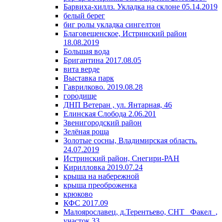
Барвиха-хиллз. Укладка на склоне 05.14.2019
белый берег
биг ролы укладка сингелтон
Благовещенское, Истринский район
18.08.2019
Большая вода
Бригантина 2017.08.05
вита верде
Выставка парк
Гаврилково. 2019.08.28
городище
ДНП Ветеран , ул. Янтарная, 46
Елинская Слобода 2.06.201
Звенигородский район
Зелёная роща
Золотые сосны, Владимирская область.
24.07.2019
Истринский район, Снегири-РАН
Кирилловка 2019.07.24
крыша на набережной
крыша преоброженка
крюково
КФС 2017.09
Малоярославец, д.Терентьево, СНТ _Факел_,
участок 33