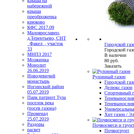
крыша на
набережной
крыша
преоброженка
крюково
КФС 2017.09
Малоярославец,
д.Терентьево, СНТ
_Факел_, участок
Городской газ
33
Городской газ
МНПЗ 2017
В наличии
Мозжинка
80
руб.
Монолит
Заказать
26.06.2019
Новодевичий
Рулонный газон
монастырь
Городской газ
Ногинский район
Делюкс газон
05.07.2019
Спортивный г
Парк патриот Тула
Теневыносли
поселок река
Теневынослив
(посев газона)
Универсальный
Променад
Хит газон / 
25.07.2019
Раздоры
Почвосмеси и грун
расвет
Почвогрунт