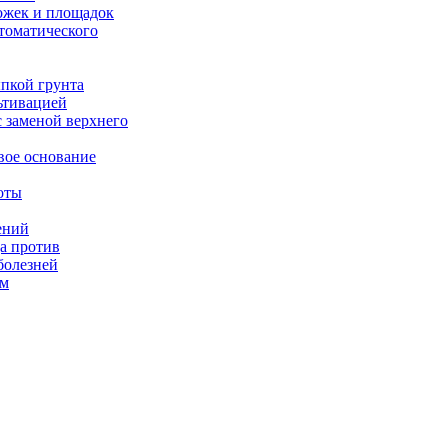
жек и площадок
томатического
ыпкой грунта
ьтивацией
с заменой верхнего
вое основание
оты
ений
а против
болезней
ом