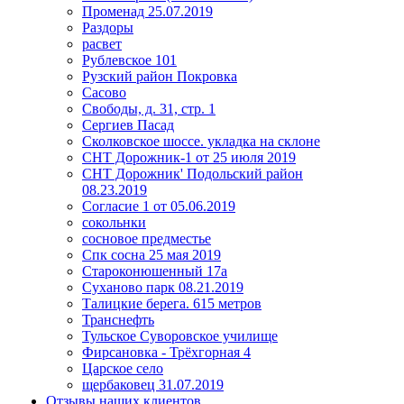
Променад 25.07.2019
Раздоры
расвет
Рублевское 101
Рузский район Покровка
Сасово
Свободы, д. 31, стр. 1
Сергиев Пасад
Сколковское шоссе. укладка на склоне
СНТ Дорожник-1 от 25 июля 2019
СНТ Дорожник' Подольский район
08.23.2019
Согласие 1 от 05.06.2019
сокольнки
сосновое предместье
Спк сосна 25 мая 2019
Староконюшенный 17а
Суханово парк 08.21.2019
Талицкие берега. 615 метров
Транснефть
Тульское Суворовское училище
Фирсановка - Трёхгорная 4
Царское село
щербаковец 31.07.2019
Отзывы наших клиентов