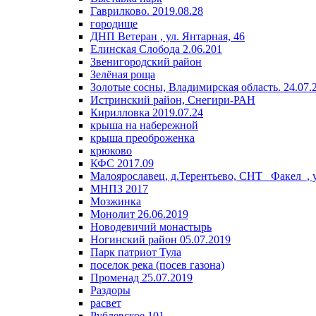
Гаврилково. 2019.08.28
городище
ДНП Ветеран , ул. Янтарная, 46
Елинская Слобода 2.06.201
Звенигородский район
Зелёная роща
Золотые сосны, Владимирская область. 24.07.
Истринский район, Снегири-РАН
Кирилловка 2019.07.24
крыша на набережной
крыша преоброженка
крюково
КФС 2017.09
Малоярославец, д.Терентьево, СНТ _Факел_, 
МНПЗ 2017
Мозжинка
Монолит 26.06.2019
Новодевичий монастырь
Ногинский район 05.07.2019
Парк патриот Тула
поселок река (посев газона)
Променад 25.07.2019
Раздоры
расвет
Рублевское 101