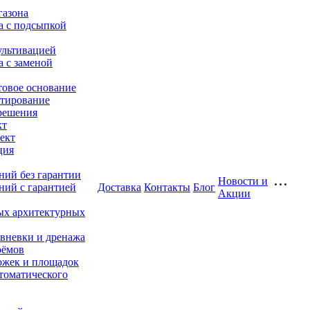
газона
а с подсыпкой
ультивацией
а с заменой
товое основание
тирование
решения
кт
ект
ция
ний без гарантии
Новости и
ний с гарантией
Доставка
Контакты
Блог
Акции
ых архитектурных
ивневки и дренажа
оёмов
жек и площадок
томатического