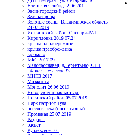
ДНП Ветеран , ул. Янтарная, 46
Елинская Слобода 2.06.201
Звенигородский район
Зелёная роща
Золотые сосны, Владимирская область.
24.07.2019
Истринский район, Снегири-РАН
Кирилловка 2019.07.24
крыша на набережной
крыша преоброженка
крюково
КФС 2017.09
Малоярославец, д.Терентьево, СНТ
_Факел_, участок 33
МНПЗ 2017
Мозжинка
Монолит 26.06.2019
Новодевичий монастырь
Ногинский район 05.07.2019
Парк патриот Тула
поселок река (посев газона)
Променад 25.07.2019
Раздоры
расвет
Рублевское 101