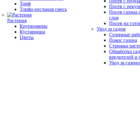
Посев с подс
Торф
Посев с рекул
Торфо-песчаная смесь
Посев газона 
слоя
Растения
Посев на гото
Крупномеры
Уход за садом
Кустарники
Сезонные раб
Цветы
Покос газона
Стрижка раст
Обработка сад
вредителей и 
Уход за газон