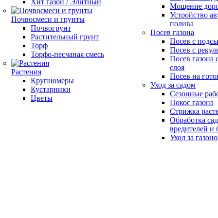
Хит газон / Элитный
Мощение доро
Устройство ав
Почвосмеси и грунты
полива
Почвогрунт
Посев газона
Растительный грунт
Посев с подс
Торф
Посев с рекул
Торфо-песчаная смесь
Посев газона 
слоя
Растения
Посев на гото
Крупномеры
Уход за садом
Кустарники
Сезонные раб
Цветы
Покос газона
Стрижка раст
Обработка сад
вредителей и 
Уход за газон