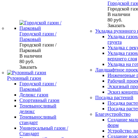
Городской газ
Городской газ
В наличии
80
руб.
Заказать
Укладка рулонного 
Городской газон /
Укладка газон
Парковый
грунта
Городской газон /
Укладка с рек
Парковый
Укладка газон
В наличии
верхнего слоя
80
руб.
Укладка на го
Заказать
Ландшафтное проек
Инженерные 
Рулонный газон
Рабочий прое
Городской газон /
Эскизный про
Парковый
Эскиз концеп
Делюкс газон
Посадка растений
Спортивный газон
Посадка расте
Теневыносливый
Посадка расте
делюкс
Благоустройство
Теневыносливый
Создание мал
стандарт
форм
Универсальный газон /
Устройство л
Стандарт
Создание вод