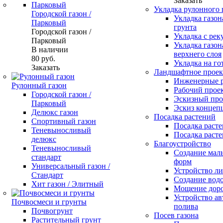
Заказать
Укладка рулонного 
Городской газон /
Укладка газон
Парковый
грунта
Городской газон /
Укладка с рек
Парковый
Укладка газон
В наличии
верхнего слоя
80
руб.
Укладка на го
Заказать
Ландшафтное проек
Инженерные 
Рулонный газон
Рабочий прое
Городской газон /
Эскизный про
Парковый
Эскиз концеп
Делюкс газон
Посадка растений
Спортивный газон
Посадка расте
Теневыносливый
Посадка расте
делюкс
Благоустройство
Теневыносливый
Создание мал
стандарт
форм
Универсальный газон /
Устройство л
Стандарт
Создание вод
Хит газон / Элитный
Мощение доро
Устройство ав
Почвосмеси и грунты
полива
Почвогрунт
Посев газона
Растительный грунт