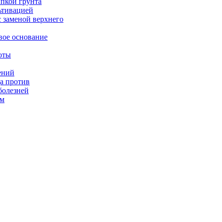
ыпкой грунта
ьтивацией
с заменой верхнего
вое основание
оты
ений
а против
болезней
ом