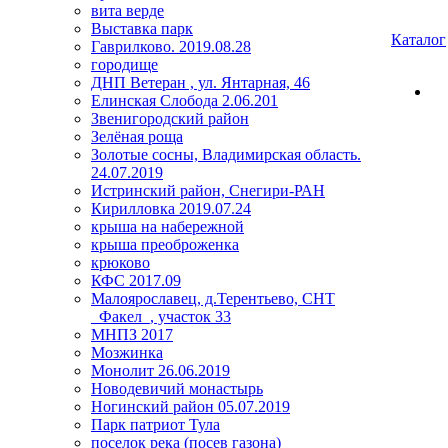
вита верде
Выставка парк
Каталог
Гаврилково. 2019.08.28
городище
ДНП Ветеран , ул. Янтарная, 46
Елинская Слобода 2.06.201
Звенигородский район
Зелёная роща
Золотые сосны, Владимирская область.
24.07.2019
Истринский район, Снегири-РАН
Кирилловка 2019.07.24
крыша на набережной
крыша преоброженка
крюково
КФС 2017.09
Малоярославец, д.Терентьево, СНТ
_Факел_, участок 33
МНПЗ 2017
Мозжинка
Монолит 26.06.2019
Новодевичий монастырь
Ногинский район 05.07.2019
Парк патриот Тула
поселок река (посев газона)